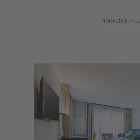
ul Corno Bianco, gli esclusivi letti boxspring e il mix di charme tir
INFORMAZIONI SUL
rfetto ambiente per una vacanza speciale. In coppia, con la famiglia
colare a tutto tondo.
anto legno e balcone con vista sul Corno Bianco
spring
derno con doccia a pioggia
idet e asciugacapelli
et di alta qualità
o e scrivania
tare, Wi-Fi, telefono e cassaforte
n accappatoio, teli per la piscina e per la sauna, kilt da sauna