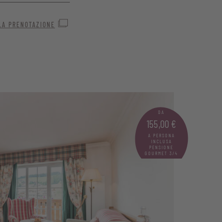
era confortevole.
LA PRENOTAZIONE
DA
155,00 €
A PERSONA
INCLUSA
PENSIONE
GOURMET 3/4