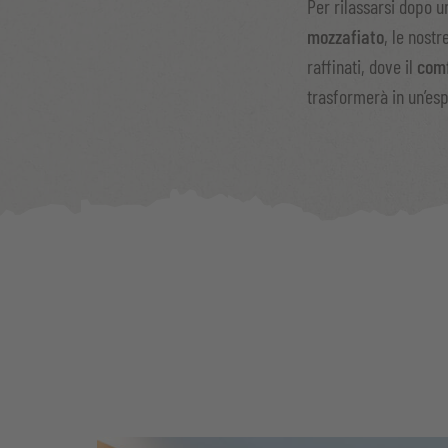
Per rilassarsi dopo 
mozzafiato
, le nost
raffinati, dove il
com
trasformerà in un’esp