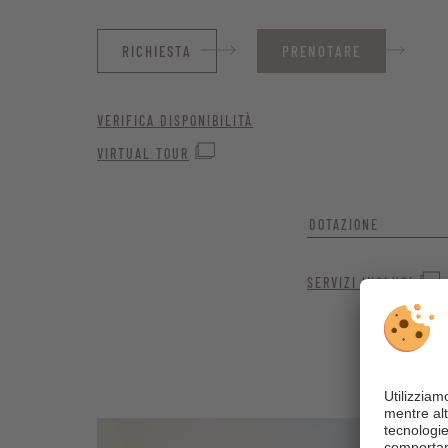
RICHIESTA
PRENOTARE
VERIFICA DISPONIBILITÀ
VIRTUAL TOUR
DOTAZIONE
Arredata in stile mod
SERVIZI INCLUSI
Ideale per chi è alla
Ampia vetrata con 
Posizione tranquil
Pavimento in parqu