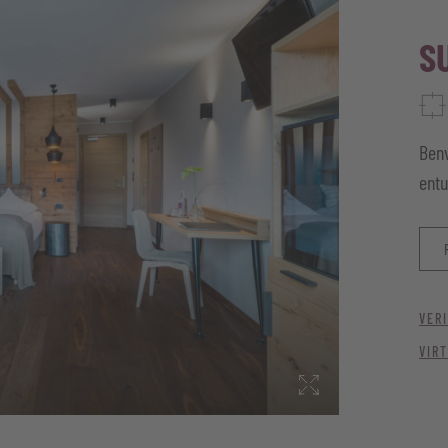
S
Benv
entu
VERI
VIR