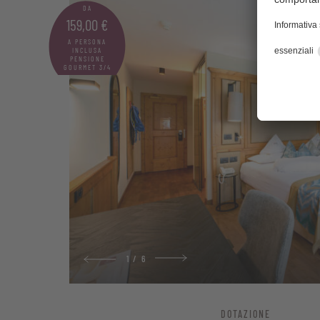
Bagno con doccia,
DA
159,00 €
Comodo divano, ut
A PERSONA
INCLUSA
PENSIONE
Telefono, TV satel
GOURMET 3/4
Cassaforte per i vo
Cesto benessere co
1
/
6
DOTAZIONE