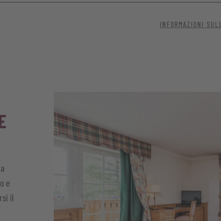
per il vostro soggiorno, grazie alle dotazioni moderne e all’atmosf
INFORMAZIONI SUL
 apprezzano la tranquillità, il comfort e le comodità moderne.
balcone e vista sulla natura
la
et di alta qualità
 WC, asciugacapelli
E
litare e connessione wi-fi gratuita
stri oggetti di valore
la
n accappatoio, teli per la piscina e la sauna, kilt da sauna
io e
si il