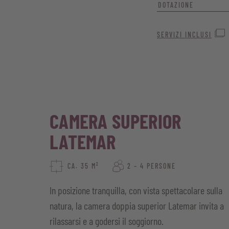
DOTAZIONE
La vista mozzafiato s
SERVIZI INCLUSI
eleganza creano il pe
potrete lasciarvi coc
Ampia suite con t
Esclusivi letti box
CAMERA SUPERIOR
Bagno ampio e mo
LATEMAR
WC separato con b
Pavimento in parqu
CA. 35 M²
2 – 4 PERSONE
Comoda area divan
In posizione tranquilla, con vista spettacolare sulla
Minibar, TV satelli
natura, la camera doppia superior Latemar invita a
rilassarsi e a godersi il soggiorno.
Cesto benessere co