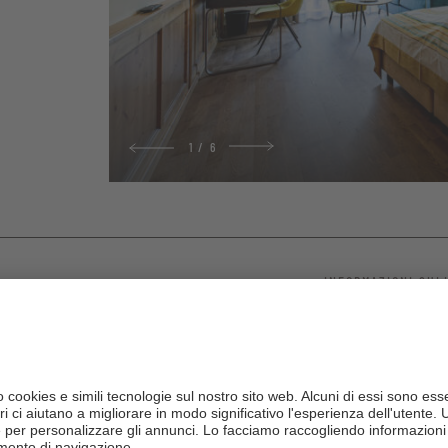
1
/
6
erno e dotata di tutti i comfort, è il luogo perfetto dove trascorrere
INFORMAZIONI SUL
 ricerca di tranquillità, comfort e comodità moderne.
balcone e vista sulla natura
la per un soggiorno di relax assoluto
et di alta qualità