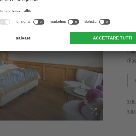
C
 WC, asciugacapelli
L
ilizzabile anche come letto
litare e connessione wi-fi gratuita
stri oggetti di valore
In p
sull
n accappatoio, teli per la piscina e la sauna, kilt da sauna
rila
VERI
VIR