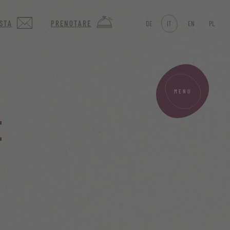
ESTA
PRENOTARE
DE
IT
EN
PL
MENU
E