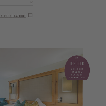
olese e moderna
LA PRENOTAZIONE
 o gli amici, qui
DA
165,00 €
A PERSONA
INCLUSA
PENSIONE
GOURMET 3/4