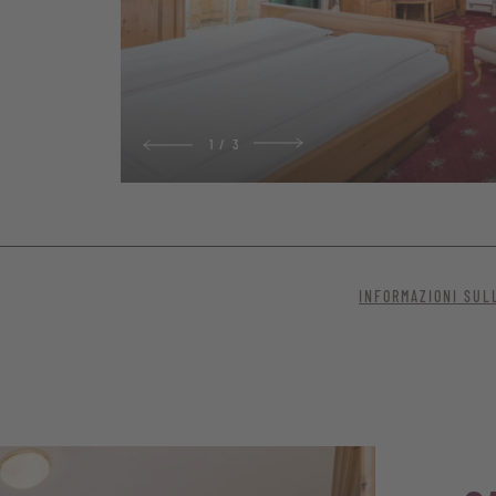
1
/
3
a per una vacanza di benessere a 360 gradi con tutta la famiglia, co
INFORMAZIONI SUL
trasforma rapidamente in un pratico letto aggiuntivo, la suite è idea
i amici. La suite saprà comunque entusiasmare anche le coppie che
ortevole.
orno-notte