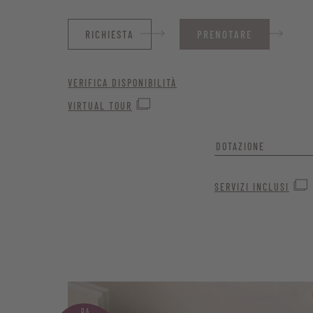
RICHIESTA
PRENOTARE
VERIFICA DISPONIBILITÀ
VIRTUAL TOUR
DOTAZIONE
Una soluzione perfett
SERVIZI INCLUSI
in coppia.
Con il divano che si 
bambini o i gruppi d
camera ampia e conf
Ampia zona soggi
DA