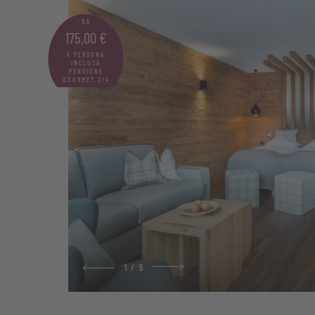
DA
175,00 €
A PERSONA
INCLUSA
PENSIONE
GOURMET 3/4
1
/
5