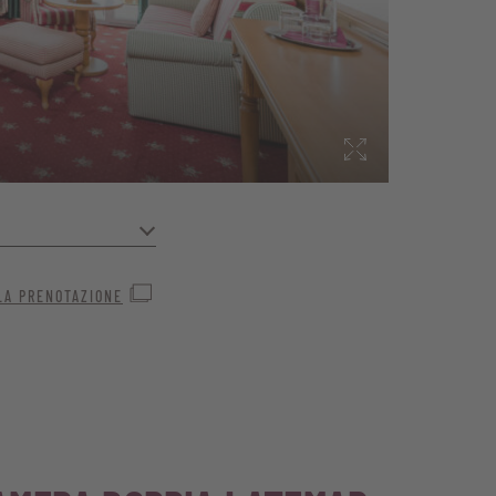
n gli amici o
LA PRENOTAZIONE
le per le famiglie con
 desiderano una