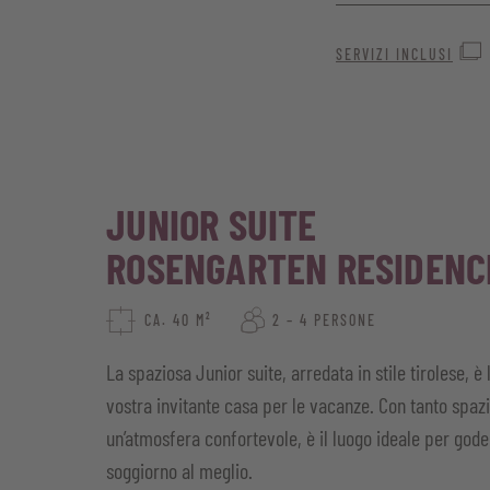
Un ambiente perfetto 
SERVIZI INCLUSI
Ideale per ospiti che
Ampia vetrata con 
Posizione tranquil
Pavimento in parqu
JUNIOR SUITE
Bagno con doccia,
ROSENGARTEN RESIDENC
Telefono, TV satel
CA. 40 M²
2 – 4 PERSONE
Cassaforte per i vo
La spaziosa Junior suite, arredata in stile tirolese, è 
Cesto benessere co
vostra invitante casa per le vacanze. Con tanto spaz
un’atmosfera confortevole, è il luogo ideale per goder
soggiorno al meglio.