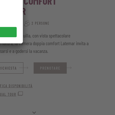
AMERA COMFORT
ATEMAR
CA. 30 M²
2 PERSONE
osizione tranquilla, con vista spettacolare
a natura, la camera doppia comfort Latemar invita a
ssarsi e a godersi la vacanza.
RICHIESTA
PRENOTARE
FICA DISPONIBILITÀ
TUAL TOUR