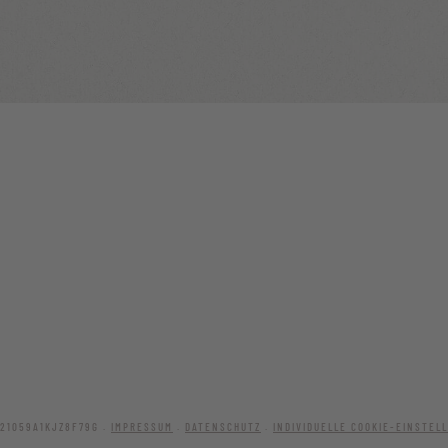
021059A1KJZ8F79G .
IMPRESSUM
.
DATENSCHUTZ
.
INDIVIDUELLE COOKIE-EINSTEL