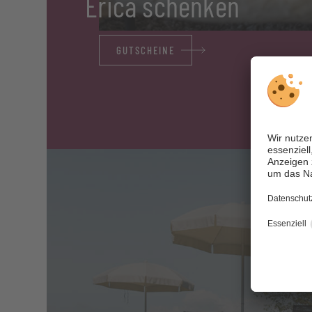
Erica schenken
GUTSCHEINE
M