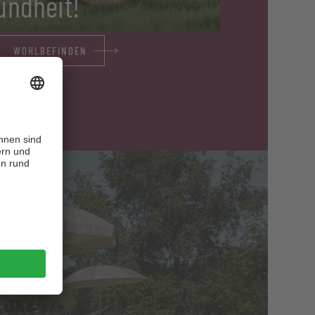
undheit!
WOHLBEFINDEN
er
n