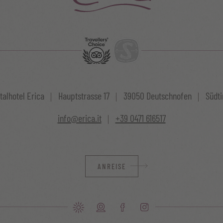
talhotel Erica
Hauptstrasse 17
39050 Deutschnofen
Südtir
info@erica.it
+39 0471 616517
ANREISE