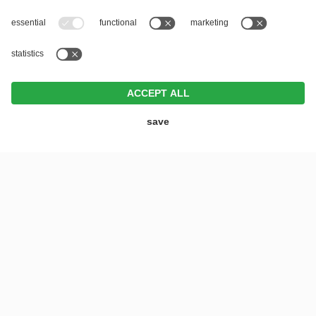
LAST-MINUTE
OFFERS
REQUEST
BOOK
4-GWIAZDKOWY HOTEL W DEUTSCHNOFEN W DOLOMITACH |
VITALHOTEL ERICA
POCZUJ WOLNOŚĆ,
DOŚWIADCZ RELAKSU