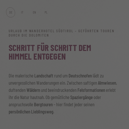
DE
IT
EN
PL
URLAUB IM WANDERHOTEL SÜDTIROL – GEFÜHRTEN TOUREN
DURCH DIE DOLOMITEN
SCHRITT FÜR SCHRITT DEM
HIMMEL ENTGEGEN
Die malerische
Landschaft
rund um
Deutschnofen
lädt zu
unvergesslichen Wanderungen ein. Zwischen saftigen
Almwiesen
,
duftenden
Wäldern
und beeindruckenden
Felsformationen
erlebt
ihr die Natur hautnah. Ob gemütliche
Spaziergänge
oder
anspruchsvolle
Bergtouren
– hier findet jeder seinen
persönlichen Lieblingsweg
.