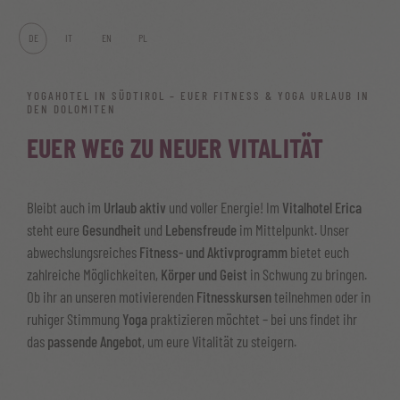
DE
IT
EN
PL
YOGAHOTEL IN SÜDTIROL – EUER FITNESS & YOGA URLAUB IN
DEN DOLOMITEN
EUER WEG ZU NEUER VITALITÄT
Bleibt auch im
Urlaub aktiv
und voller Energie! Im
Vitalhotel Erica
steht eure
Gesundheit
und
Lebensfreude
im Mittelpunkt. Unser
abwechslungsreiches
Fitness- und Aktivprogramm
bietet euch
zahlreiche Möglichkeiten,
Körper und Geist
in Schwung zu bringen.
Ob ihr an unseren motivierenden
Fitnesskursen
teilnehmen oder in
ruhiger Stimmung
Yoga
praktizieren möchtet – bei uns findet ihr
das
passende Angebot
, um eure Vitalität zu steigern.