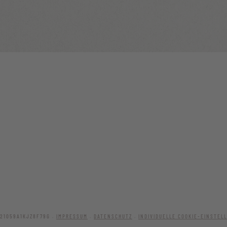
021059A1KJZ8F79G .
IMPRESSUM
.
DATENSCHUTZ
.
INDIVIDUELLE COOKIE-EINSTEL