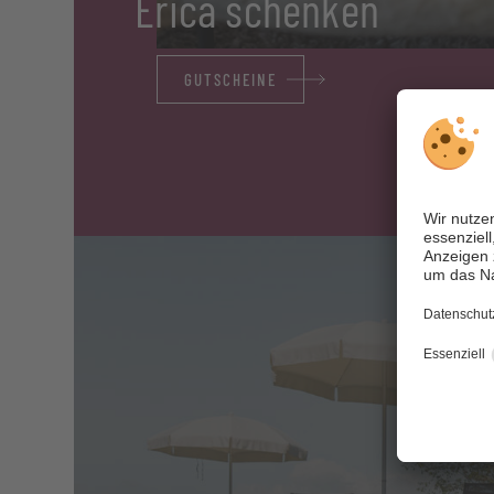
Erica schenken
GUTSCHEINE
M