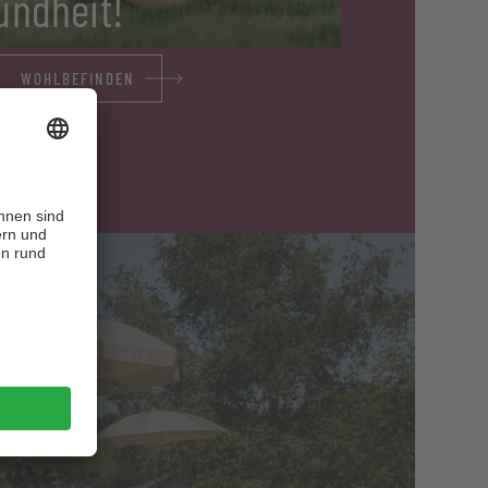
undheit!
WOHLBEFINDEN
er
n