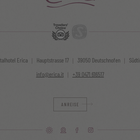
talhotel Erica
Hauptstrasse 17
39050 Deutschnofen
Südtir
info@erica.it
+39 0471 616517
ANREISE