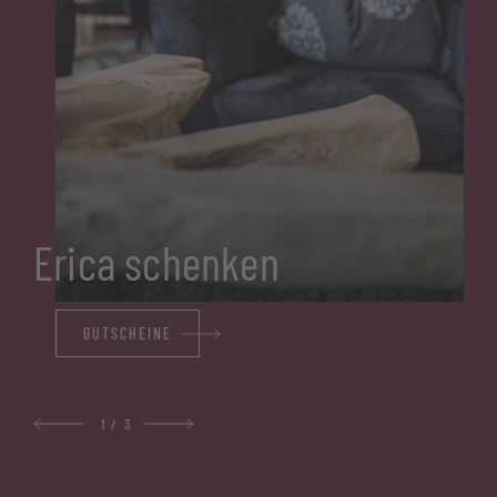
Erica schenken
GUTSCHEINE
1
/
3