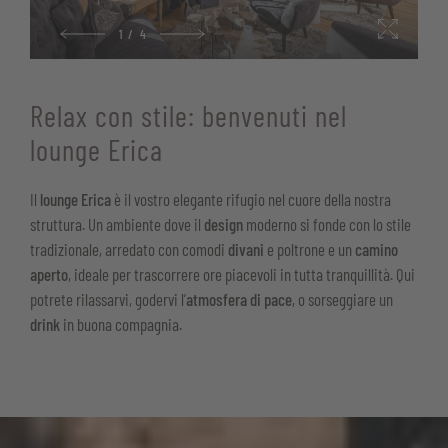
1
/
4
Relax con stile: benvenuti nel
lounge Erica
Il
lounge Erica
è il vostro elegante rifugio nel cuore della nostra
struttura. Un ambiente dove il
design
moderno si fonde con lo stile
tradizionale, arredato con comodi
divani
e poltrone e un
camino
aperto
, ideale per trascorrere ore piacevoli in tutta tranquillità. Qui
potrete rilassarvi, godervi l’
atmosfera di pace
, o sorseggiare un
drink
in buona compagnia.