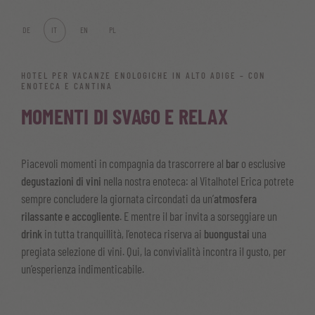
DE
IT
EN
PL
HOTEL PER VACANZE ENOLOGICHE IN ALTO ADIGE – CON
ENOTECA E CANTINA
MOMENTI DI SVAGO E RELAX
Piacevoli momenti in compagnia da trascorrere al
bar
o esclusive
degustazioni di vini
nella nostra enoteca: al Vitalhotel Erica potrete
sempre concludere la giornata circondati da un’
atmosfera
rilassante e accogliente
. E mentre il bar invita a sorseggiare un
drink
in tutta tranquillità, l’enoteca riserva ai
buongustai
una
pregiata selezione di vini. Qui, la convivialità incontra il gusto, per
un’esperienza indimenticabile.