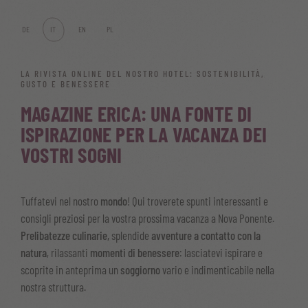
DE
IT
EN
PL
LA RIVISTA ONLINE DEL NOSTRO HOTEL: SOSTENIBILITÀ,
GUSTO E BENESSERE
MAGAZINE ERICA: UNA FONTE DI
ISPIRAZIONE PER LA VACANZA DEI
VOSTRI SOGNI
Tuffatevi nel nostro
mondo
! Qui troverete spunti interessanti e
consigli preziosi per la vostra prossima vacanza a Nova Ponente.
Prelibatezze culinarie,
splendide
avventure a contatto con la
natura
, rilassanti
momenti di benessere
: lasciatevi ispirare e
scoprite in anteprima un
soggiorno
vario e indimenticabile nella
nostra struttura.