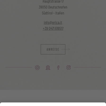
Hauptstrasse 17
39050 Deutschnofen
Südtirol – Italien
info@erica.it
+39 0471 616517
ANREISE