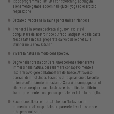
Ricco programma di attività con stretching, acquagym,
allenamento gambe-addominali-glutei, yoga ed esercizi di
respirazione
Gettate di vapore nella sauna panoramica finlandese
Il venerdì è la serata dedicata al gusto: lasciatevi
conquistare dal nostro ricco buffet di antipasti e dalla pasta
fresca fatta in casa, preparata dal vivo dallo chef Luis
Brunner nella show kitchen
Vivere la natura in modo consapevole:
Bagno nella foresta con Sara: un’esperienza rigenerante
immersi nella natura, per rallentare consapevolmente e
lasciarsi avvolgere dall’atmosfera del bosco. Attraverso
esercizi di mindfulness, tecniche di respirazione e l’ascolto
attento dell’ambiente circostante, Sara vi accompagnerà nel
ritrovare energia, ridurre lo stress e ristabilire l’equilibrio
tra corpo e mente – una pausa speciale per tutta la famiglia.
Escursione alle erbe aromatiche con Marta, con un
momento creativo speciale: preparerete il vostro sale alle
erbe personalizzato.