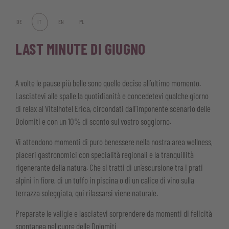
DE
IT
EN
PL
LAST MINUTE DI GIUGNO
A volte le pause più belle sono quelle decise all’ultimo momento.
Lasciatevi alle spalle la quotidianità e concedetevi qualche giorno
di relax al Vitalhotel Erica, circondati dall’imponente scenario delle
Dolomiti e con un 10% di sconto sul vostro soggiorno.
Vi attendono momenti di puro benessere nella nostra area wellness,
piaceri gastronomici con specialità regionali e la tranquillità
rigenerante della natura. Che si tratti di un’escursione tra i prati
alpini in fiore, di un tuffo in piscina o di un calice di vino sulla
terrazza soleggiata, qui rilassarsi viene naturale.
Preparate le valigie e lasciatevi sorprendere da momenti di felicità
spontanea nel cuore delle Dolomiti